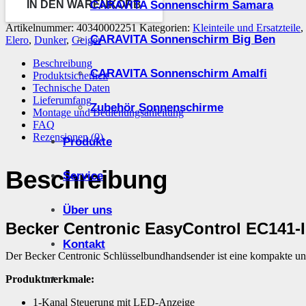
CARAVITA Sonnenschirm Samara
IN DEN WARENKORB
Artikelnummer:
40340002251
Kategorien:
Kleinteile und Ersatzteile
,
CARAVITA Sonnenschirm Big Ben
Elero
,
Dunker
,
Geiger
Beschreibung
CARAVITA Sonnenschirm Amalfi
Produktsicherheit
Technische Daten
Lieferumfang
Zubehör Sonnenschirme
Montage und Bedienungsanleitung
FAQ
Rezensionen (0)
Produkte
Beschreibung
Service
Über uns
Becker Centronic EasyControl EC141-I
Kontakt
Der Becker Centronic Schlüsselbundhandsender ist eine kompakte un
Produktmerkmale:
1-Kanal Steuerung mit LED-Anzeige