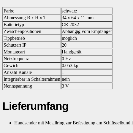
Farbe
schwarz
Abmessung B x H x T
34 x 64 x 11 mm
Batterietyp
CR 2032
Zwischenpositionen
Abhängig vom Empfänger
Tippbetrieb
möglich
Schutzart IP
20
Montageart
Handgerät
Netzfrequenz
0 Hz
Gewicht
0.053 kg
Anzahl Kanäle
1
Integrierbar in Schalterrahmen
nein
Nennspannung
3 V
Lieferumfang
Handsender mit Metallring zur Befestigung am Schlüsselbund in