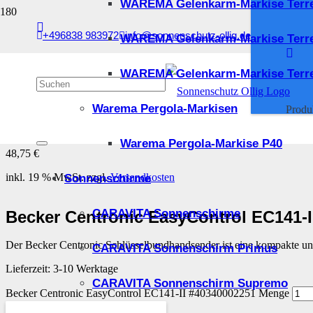
WAREMA Gelenkarm-Markise Terr
+496838 983972
info@sonnenschutz-ollig.de
WAREMA Gelenkarm-Markise Terr
Start
/
Kleinteile und Ersatzteile
/
Becker Steuerungen
/ Becker Centronic EasyC
WAREMA Gelenkarm-Markise Terre
Becker Centronic EasyCo
Warema Pergola-Markisen
Produ
Warema Pergola-Markise P40
48,75
€
inkl. 19 % MwSt.
zzgl.
Versandkosten
Sonnenschirme
CARAVITA Sonnenschirme
Becker Centronic EasyControl EC141-I
Der Becker Centronic Schlüsselbundhandsender ist eine kompakte un
CARAVITA Sonnenschirm Primus
Lieferzeit:
3-10 Werktage
CARAVITA Sonnenschirm Supremo
Becker Centronic EasyControl EC141-​II #40340002251 Menge