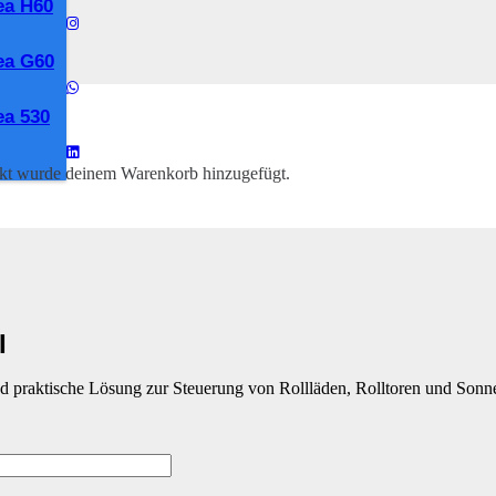
ea H60
ea G60
ontrol EC141-​II #40340002251
a 530
ntrol EC141-​II #4034000
kt
wurde deinem Warenkorb hinzugefügt.
I
d praktische Lösung zur Steuerung von Rollläden, Rolltoren und Sonne