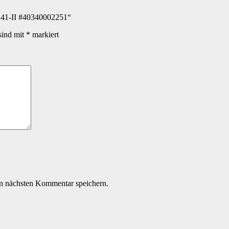
141-​II #40340002251“
sind mit
*
markiert
n nächsten Kommentar speichern.