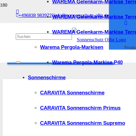
WAREMA Gelenkarm-Markise Terr
Sonnenschutz Ollig Suchfilter
+496838 983972
info@sonnenschutz-ollig.de
WAREMA Gelenkarm-Markise Terr
Zurücksetzen
Kategorie
Kleinteile und Ersatzteile
1
WAREMA Gelenkarm-Markise Terre
Becker Steuerungen
1
ANWENDEN
Warema Pergola-Markisen
Produ
SONNENSCHUTZ OLLIG SUCHFILTER
Warema Pergola-Markise P40
Sonnenschirme
CARAVITA Sonnenschirme
CARAVITA Sonnenschirm Primus
CARAVITA Sonnenschirm Supremo