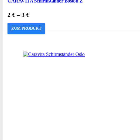
CARAVITA Schirmständer Boston Z
2
€
–
3
€
ZUM PRODUKT