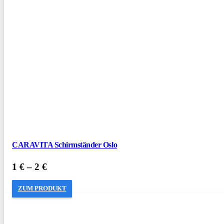
CARAVITA Schirmständer Oslo
1
€
–
2
€
ZUM PRODUKT