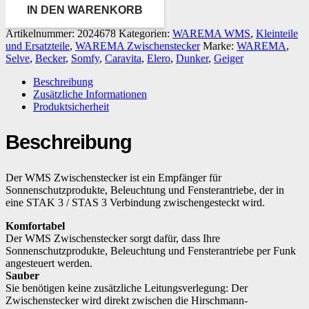
IN DEN WARENKORB
Artikelnummer:
2024678
Kategorien:
WAREMA WMS
,
Kleinteile
und Ersatzteile
,
WAREMA Zwischenstecker
Marke:
WAREMA
,
Selve
,
Becker
,
Somfy
,
Caravita
,
Elero
,
Dunker
,
Geiger
Beschreibung
Zusätzliche Informationen
Produktsicherheit
Beschreibung
Der WMS Zwischenstecker ist ein Empfänger für
Sonnenschutzprodukte, Beleuchtung und Fensterantriebe, der in
eine STAK 3 / STAS 3 Verbindung zwischengesteckt wird.
Komfortabel
Der WMS Zwischenstecker sorgt dafür, dass Ihre
Sonnenschutzprodukte, Beleuchtung und Fensterantriebe per Funk
angesteuert werden.
Sauber
Sie benötigen keine zusätzliche Leitungsverlegung: Der
Zwischenstecker wird direkt zwischen die Hirschmann-