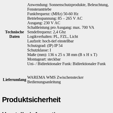
Anwendung: Sonnenschutzprodukte, Beleuchtung,
Fensterantriebe
Funkfrequenz: (MHz) 50-60 Hz
Betriebsspannung: 85 – 265 V AC
Ausgang: 230 V AC
Schaltleistung pro Ausgang: max. 700 VA
Technische
Sendefrequenz: 2,4 Ghz
Daten
Logikverhalten: PL, FZL, Licht
Laufzeit: hoch-tief einstellbar
Schutzgrad: (IP) IP 54
Schutzklasse: I
Maße (mm): 136 x 25 x 38 mm (B x H x T)
Montageart: steckbar
Uni- / Bidirektionaler Funk: Bidirektionaler Funk
WAREMA WMS Zwischenstecker
Lieferumfang
Bedienungsanleitung
Produktsicherheit