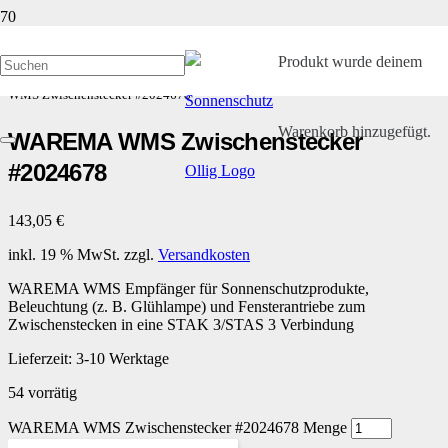
Produkt
wurde deinem
Start
/
Kleinteile und Ersatzteile
/
WAREMA Zwischenstecker
/ WAREMA
WMS Zwischenstecker #2024678
Warenkorb hinzugefügt.
WAREMA WMS Zwischenstecker
#2024678
143,05
€
inkl. 19 % MwSt.
zzgl.
Versandkosten
WAREMA WMS Empfänger für Sonnenschutzprodukte,
Beleuchtung (z. B. Glühlampe) und Fensterantriebe zum
Zwischenstecken in eine STAK 3/STAS 3 Verbindung
Lieferzeit:
3-10 Werktage
54 vorrätig
WAREMA WMS Zwischenstecker #2024678 Menge