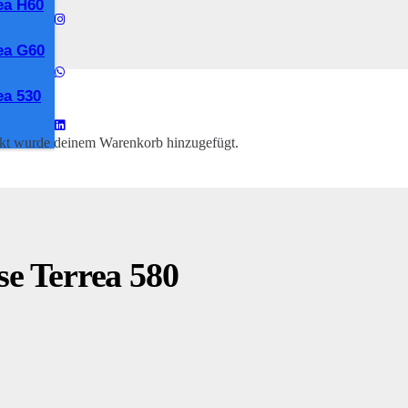
ea H60
ea G60
a 530
kt
wurde deinem Warenkorb hinzugefügt.
 Terrea 580