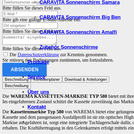
CARAVITA Sonnenschirm Samara
Bitte füllen Sie dieses Feld aus.
CARAVITA Sonnenschirm Big Ben
Bitte gib eine gültige E-Mail-Adresse ein.
Bitte füllen Sie dieses Feld aus.
CARAVITA Sonnenschirm Amalfi
Zubehör Sonnenschirme
Bitte füllen Sie dieses Feld aus.
Die
Datenschutzerklärung
zur Kenntnis genommen.
Sie müssen den Bedingungen zustimmen, um fortzufahren.
Produkte
ABSENDEN
Service
Beschreibung
Konsolenplaner
Download & Anleitungen
Beschreibung
Über uns
Die
WAREMA KASSETTEN-MARKISE TYP 580
bietet mit ih
Im eingefahrenen Zustand schützt die Kassette zuverlässig das Mark
Kontakt
Die
Kassettenmarkise Typ 580
von WAREMA bietet eine gelungene Ko
Kassette und dem passgenauen Ausfallprofil ist sie ein optisches Hig
Markise ausgefahren ist, sorgt eine integrierte Tuchlagerschale dafü
erhalten. Die Kraftübertragung in den Gelenkarmen erfolgt mittels e