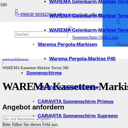
WAREMA Gelenkarm-Markise Terr
+496838 983972
info@sonnenschutz-ollig.de
WAREMA Gelenkarm-Markise Terr
WAREMA Gelenkarm-Markise Terre
Start
Warema Pergola-Markisen
Produ
/
Markisen
/
Warema Pergola-Markise P40
Kasettenmarkise
/
WAREMA Kassetten-Markise Terrea 580
Sonnenschirme
WAREMA Kassetten-Markise
CARAVITA Sonnenschirme
CARAVITA Sonnenschirm Primus
Angebot anfordern
CARAVITA Sonnenschirm Supremo
Bitte füllen Sie dieses Feld aus.