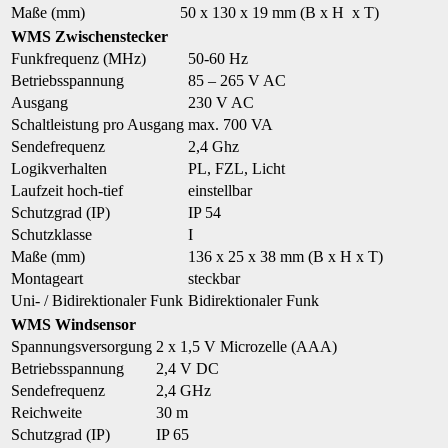
Maße (mm)
50 x 130 x 19 mm (B x H x T)
WMS Zwischenstecker
Funkfrequenz (MHz)
50-60 Hz
Betriebsspannung
85 – 265 V AC
Ausgang
230 V AC
Schaltleistung pro Ausgang
max. 700 VA
Sendefrequenz
2,4 Ghz
Logikverhalten
PL, FZL, Licht
Laufzeit hoch-tief
einstellbar
Schutzgrad (IP)
IP 54
Schutzklasse
I
Maße (mm)
136 x 25 x 38 mm (B x H x T)
Montageart
steckbar
Uni- / Bidirektionaler Funk
Bidirektionaler Funk
WMS Windsensor
Spannungsversorgung
2 x 1,5 V Microzelle (AAA)
Betriebsspannung
2,4 V DC
Sendefrequenz
2,4 GHz
Reichweite
30 m
Schutzgrad (IP)
IP 65