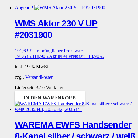
Angebot!
WMS Aktor 230 V UP
#2031900
191,63
€
Ursprünglicher Preis war:
191,63 €
118,90
€
Aktueller Preis ist: 118,90 €.
inkl. 19 % MwSt.
zzgl.
Versandkosten
Lieferzeit:
3-10 Werktage
IN DEN WARENKORB
WAREMA EWFS Handsender
8-Kanal silber / schwarz / weiß