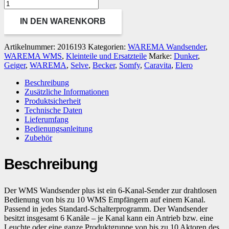
IN DEN WARENKORB
Artikelnummer:
2016193
Kategorien:
WAREMA Wandsender
,
WAREMA WMS
,
Kleinteile und Ersatzteile
Marke:
Dunker
,
Geiger
,
WAREMA
,
Selve
,
Becker
,
Somfy
,
Caravita
,
Elero
Beschreibung
Zusätzliche Informationen
Produktsicherheit
Technische Daten
Lieferumfang
Bedienungsanleitung
Zubehör
Beschreibung
Der WMS Wandsender plus ist ein 6-Kanal-Sender zur drahtlosen
Bedienung von bis zu 10 WMS Empfängern auf einem Kanal.
Passend in jedes Standard-Schalterprogramm. Der Wandsender
besitzt insgesamt 6 Kanäle – je Kanal kann ein Antrieb bzw. eine
Leuchte oder eine ganze Produktgruppe von bis zu 10 Aktoren des