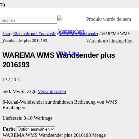
Produkt
wurde deinem
Start
/
Kleinteile und Ersatzteile
/
WAREMA Wandsender
/ WAREMA WMS
Warenkorb hinzugefügt.
Wandsender plus 2016193
WAREMA WMS Wandsender plus
2016193
132,20
€
inkl. MwSt.
zzgl.
Versandkosten
6-Kanal-Wandsender zur drahtlosen Bedienung von WMS
Empfängern
Lieferzeit:
3-10 Werktage
Farbe
WAREMA WMS Wandsender plus 2016193 Menge