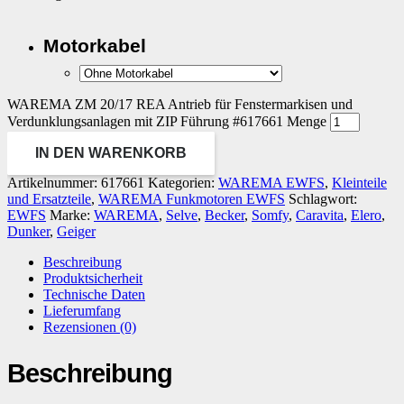
Motorkabel
WAREMA ZM 20/17 REA Antrieb für Fenstermarkisen und
Verdunklungsanlagen mit ZIP Führung #617661 Menge
IN DEN WARENKORB
Artikelnummer:
617661
Kategorien:
WAREMA EWFS
,
Kleinteile
und Ersatzteile
,
WAREMA Funkmotoren EWFS
Schlagwort:
EWFS
Marke:
WAREMA
,
Selve
,
Becker
,
Somfy
,
Caravita
,
Elero
,
Dunker
,
Geiger
Beschreibung
Produktsicherheit
Technische Daten
Lieferumfang
Rezensionen (0)
Beschreibung