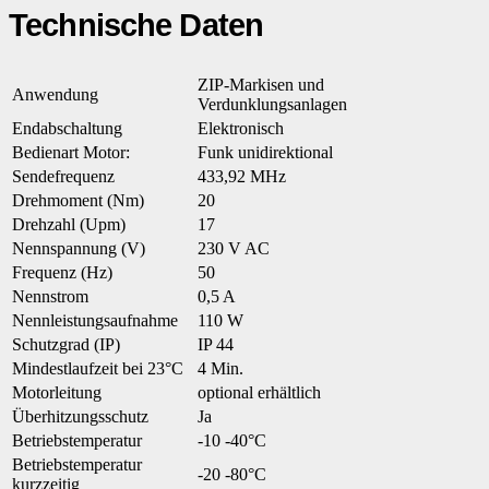
Technische Daten
ZIP-Markisen und
Anwendung
Verdunklungsanlagen
Endabschaltung
Elektronisch
Bedienart Motor:
Funk unidirektional
Sendefrequenz
433,92 MHz
Drehmoment (Nm)
20
Drehzahl (Upm)
17
Nennspannung (V)
230 V AC
Frequenz (Hz)
50
Nennstrom
0,5 A
Nennleistungsaufnahme
110 W
Schutzgrad (IP)
IP 44
Mindestlaufzeit bei 23°C
4 Min.
Motorleitung
optional erhältlich
Überhitzungsschutz
Ja
Betriebstemperatur
-10 -40°C
Betriebstemperatur
-20 -80°C
kurzzeitig