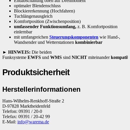
Endabschaltung oben auf Drehmoment
optimaler Blendenschluss
Blockiererkennung (Hochfahren)
Tuchlängenausgleich
Komfortposition (Zwischenposition)
umfassender Funktionsumfang,
z. B. Komfortposition
einlernbar
mit umfangreichen
Steuerungskomponenten
wie Hand-,
Wandsender und Wetterstationen
kombinierbar
► HINWEIS:
Die beiden
Funksysteme
EWFS
und
WMS
sind
NICHT
miteinander
kompatibe
Produktsicherheit
Herstellerinformationen
Hans-Wilhelm-Renkhoff-Straße 2
D-97828 Marktheidenfeld
Telefon: 09391 / 20-0
Telefax: 09391 / 20-42 99
E-Mail:
info@warema.de