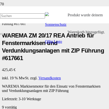
Start
/
Kleinteile und Ersatzteile
/
WAREMA Funkmotoren EWFS
/ WAREMA
Produkt
wurde deinem
ZM 20/17 REA Antrieb für Fenstermarkisen und Verdunklungsanlagen mit ZIP
Führung #617661
Warenkorb hinzugefügt.
WAREMA ZM 20/17 REA Antrieb für
Fenstermarkisen und
Verdunklungsanlagen mit ZIP Führung
#617661
425,45
€
inkl. 19 % MwSt.
zzgl.
Versandkosten
WAREMA Markisenmotor für den Einsatz von Fenstermarkisen
und Verdunklungsanlagen mit ZIP Führung
Lieferzeit:
3-10 Werktage
9 vorrätig