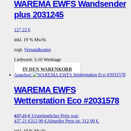
WAREMA EWFS Wandsender
plus 2031245
127,22
€
inkl. 19 % MwSt.
zzgl.
Versandkosten
Lieferzeit:
3-10 Werktage
IN DEN WARENKORB
Angebot!
WAREMA EWFS
Wetterstation Eco #2031578
437,21
€
Ursprünglicher Preis war:
437,21 €
312,90
€
Aktueller Preis ist: 312,90 €.
inkl. 19 % MwSt.