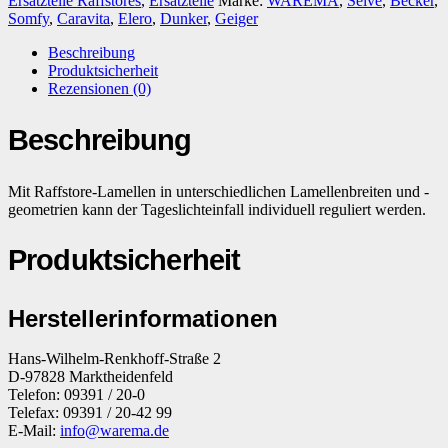
Ersatzteile Raffstores
,
Ersatzteile
Marke:
WAREMA
,
Selve
,
Becker
,
Somfy
,
Caravita
,
Elero
,
Dunker
,
Geiger
Beschreibung
Produktsicherheit
Rezensionen (0)
Beschreibung
Mit Raffstore-Lamellen in unterschiedlichen Lamellenbreiten und -
geometrien kann der Tageslichteinfall individuell reguliert werden.
Produktsicherheit
Herstellerinformationen
Hans-Wilhelm-Renkhoff-Straße 2
D-97828 Marktheidenfeld
Telefon: 09391 / 20-0
Telefax: 09391 / 20-42 99
E-Mail:
info@warema.de