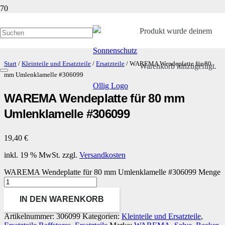
Produkt
wurde deinem
Start
/
Kleinteile und Ersatzteile
/
Ersatzteile
/ WAREMA Wendeplatte für 80
Warenkorb hinzugefügt.
mm Umlenklamelle #306099
WAREMA Wendeplatte für 80 mm
Umlenklamelle #306099
19,40
€
inkl. 19 % MwSt.
zzgl.
Versandkosten
WAREMA Wendeplatte für 80 mm Umlenklamelle #306099 Menge
IN DEN WARENKORB
Artikelnummer:
306099
Kategorien:
Kleinteile und Ersatzteile
,