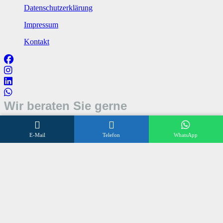
Datenschutzerklärung
Impressum
Kontakt
Wir beraten Sie gerne
Öffnungszeiten
E-Mail
Telefon
WhatsApp
Mo – Fr 8:00 – 17:00 Uhr
Sa 10:00 – 12:00 Uhr
+496838 98 3 972
©
SONNENSCHUTZ OLLIG
2024
made by
talklick webdesign düsseldorf