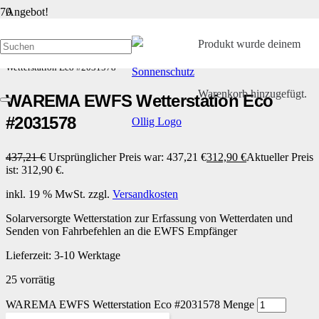
Angebot!
Produkt
wurde deinem
Start
/
Kleinteile und Ersatzteile
/
WAREMA Wetterstation
/ WAREMA EWFS
Wetterstation Eco #2031578
Warenkorb hinzugefügt.
WAREMA EWFS Wetterstation Eco
#2031578
437,21
€
Ursprünglicher Preis war: 437,21 €
312,90
€
Aktueller Preis
ist: 312,90 €.
inkl. 19 % MwSt.
zzgl.
Versandkosten
Solarversorgte Wetterstation zur Erfassung von Wetterdaten und
Senden von Fahrbefehlen an die EWFS Empfänger
Lieferzeit:
3-10 Werktage
25 vorrätig
WAREMA EWFS Wetterstation Eco #2031578 Menge