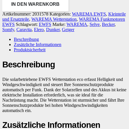
IN DEN WARENKORB
Artikelnummer:
2031578
Kategorien:
WAREMA EWFS
,
Kleinteile
und Ersatzteile
,
WAREMA Wetterstation
,
WAREMA Funkmotoren
EWFS
Schlagwort:
EWFS
Marke:
WAREMA
,
Selve
,
Becker
,
Somfy
,
Caravita
,
Elero
,
Dunker
,
Geiger
Beschreibung
Zusätzliche Informationen
Produktsicherheit
Beschreibung
Die solarbetriebene EWFS Wetterstation eco erfasst Helligkeit und
Windgeschwindigkeit und steuert Ihre Sonnenschutzprodukte
automatisch per Funk. Dank der Solarzellen und des Akkus ist keine
elektrische Installation erforderlich, was sie ideal für die
Nachrüstung macht. Die Wetterstation ist sturmsicher und fährt Ihre
Sonnenschutzprodukte bei hohen Windgeschwindigkeiten
automatisch ein.
Zusätzliche Informationen