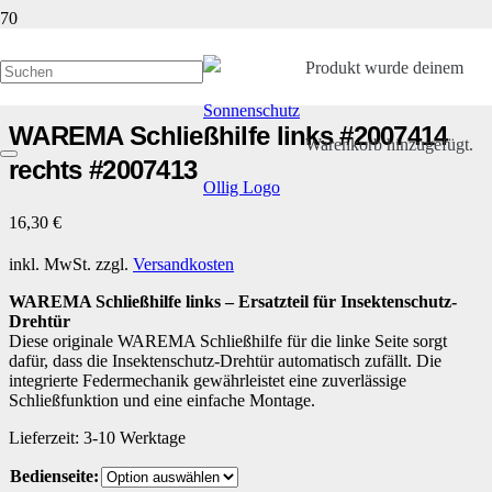
Start
/
Kleinteile und Ersatzteile
/ WAREMA Schließhilfe links #2007414
Produkt
wurde deinem
rechts #2007413
WAREMA Schließhilfe links #2007414
Warenkorb hinzugefügt.
rechts #2007413
16,30
€
inkl. MwSt.
zzgl.
Versandkosten
WAREMA Schließhilfe links – Ersatzteil für Insektenschutz-
Drehtür
Diese originale WAREMA Schließhilfe für die linke Seite sorgt
dafür, dass die Insektenschutz-Drehtür automatisch zufällt. Die
integrierte Federmechanik gewährleistet eine zuverlässige
Schließfunktion und eine einfache Montage.
Lieferzeit:
3-10 Werktage
Bedienseite: