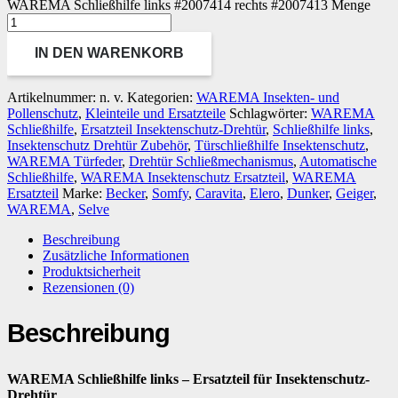
WAREMA Schließhilfe links #2007414 rechts #2007413 Menge
IN DEN WARENKORB
Artikelnummer:
n. v.
Kategorien:
WAREMA Insekten- und
Pollenschutz
,
Kleinteile und Ersatzteile
Schlagwörter:
WAREMA
Schließhilfe
,
Ersatzteil Insektenschutz-Drehtür
,
Schließhilfe links
,
Insektenschutz Drehtür Zubehör
,
Türschließhilfe Insektenschutz
,
WAREMA Türfeder
,
Drehtür Schließmechanismus
,
Automatische
Schließhilfe
,
WAREMA Insektenschutz Ersatzteil
,
WAREMA
Ersatzteil
Marke:
Becker
,
Somfy
,
Caravita
,
Elero
,
Dunker
,
Geiger
,
WAREMA
,
Selve
Beschreibung
Zusätzliche Informationen
Produktsicherheit
Rezensionen (0)
Beschreibung
WAREMA Schließhilfe links – Ersatzteil für Insektenschutz-
Drehtür