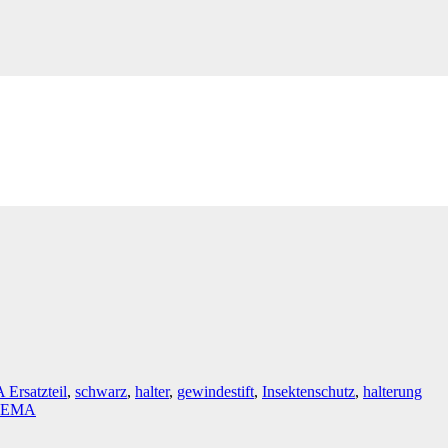
04
rsatzteil
,
schwarz
,
halter
,
gewindestift
,
Insektenschutz
,
halterung
EMA