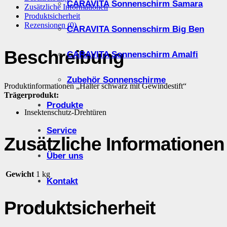
CARAVITA Sonnenschirm Samara
Zusätzliche Informationen
Produktsicherheit
Rezensionen (0)
CARAVITA Sonnenschirm Big Ben
Beschreibung
CARAVITA Sonnenschirm Amalfi
Zubehör Sonnenschirme
Produktinformationen „Halter schwarz mit Gewindestift“
Trägerprodukt:
Produkte
Insektenschutz-Drehtüren
Service
Zusätzliche Informationen
Über uns
Gewicht
1 kg
Kontakt
Produktsicherheit