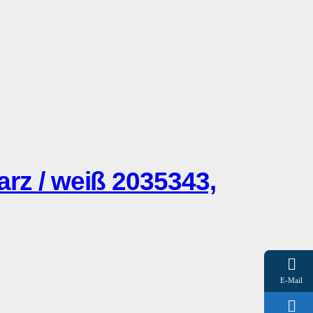
z / weiß 2035343,
E-Mail