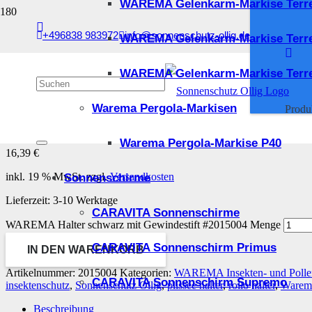
WAREMA Gelenkarm-Markise Terr
+496838 983972
info@sonnenschutz-ollig.de
WAREMA Gelenkarm-Markise Terr
Start
/
Kleinteile und Ersatzteile
/
Ersatzteile
/ WAREMA Halter schwarz mit Gewi
WAREMA Gelenkarm-Markise Terre
WAREMA Halter schwarz 
Warema Pergola-Markisen
Produ
Warema Pergola-Markise P40
16,39
€
inkl. 19 % MwSt.
zzgl.
Versandkosten
Sonnenschirme
Lieferzeit:
3-10 Werktage
CARAVITA Sonnenschirme
WAREMA Halter schwarz mit Gewindestift #2015004 Menge
CARAVITA Sonnenschirm Primus
IN DEN WARENKORB
Artikelnummer:
2015004
Kategorien:
WAREMA Insekten- und Polle
CARAVITA Sonnenschirm Supremo
insektenschutz
,
Sonnenschutz Ollig
,
plissee halter
,
rollo halter
,
Warem
Beschreibung