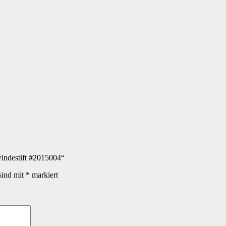
indestift #2015004“
sind mit
*
markiert