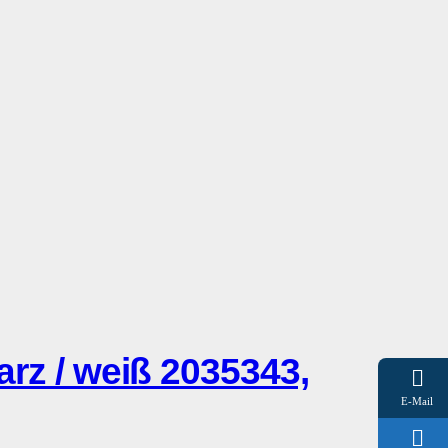
z / weiß 2035343,
E-Mail