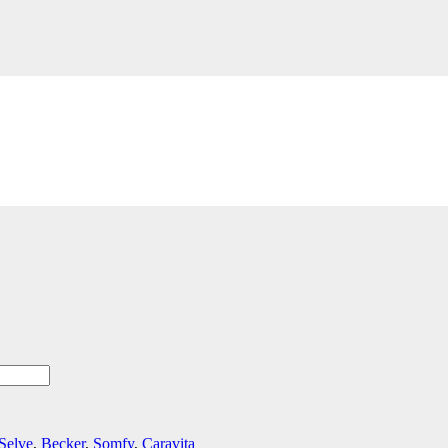
– 60 Grad, mit Zapfen
Selve
,
Becker
,
Somfy
,
Caravita