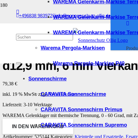
WAREMA Gelenkarm-Markise Terr
+496838 983972
info@sonnenschutz-ollig.de
WAREMA Gelenkarm-Markise Terr
Start
/
Kleinteile und Ersatzteile
/
Ersatzteile
/ WAREMA Gelenklager mit thermisc
WAREMA Gelenkarm-Markise Terre
WAREMA Gelenklager mit
Warema Pergola-Markisen
Produ
d12,9 mm, 6 mm Vierkan
Warema Pergola-Markise P40
Sonnenschirme
79,38
€
CARAVITA Sonnenschirme
inkl. 19 % MwSt.
zzgl.
Versandkosten
Lieferzeit:
3-10 Werktage
CARAVITA Sonnenschirm Primus
WAREMA Gelenklager mit thermische Trennung, 0 - 60 Grad, mit 
CARAVITA Sonnenschirm Supremo
IN DEN WARENKORB
Artikelnummer:
525144
Kategorien:
Kleinteile und Ersatzteile
,
Ersatz