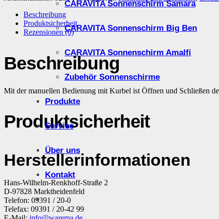
CARAVITA Sonnenschirm Samara
Beschreibung
Produktsicherheit
CARAVITA Sonnenschirm Big Ben
Rezensionen (0)
CARAVITA Sonnenschirm Amalfi
Beschreibung
Zubehör Sonnenschirme
Mit der manuellen Bedienung mit Kurbel ist Öffnen und Schließen des
Produkte
Produktsicherheit
Service
Über uns
Herstellerinformationen
Kontakt
Hans-Wilhelm-Renkhoff-Straße 2
D-97828 Marktheidenfeld
Telefon: 09391 / 20-0
Telefax: 09391 / 20-42 99
E-Mail:
info@warema.de