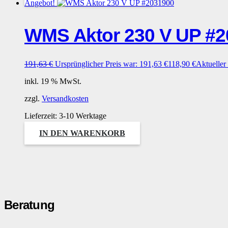
Angebot!
WMS Aktor 230 V UP #2
191,63
€
Ursprünglicher Preis war: 191,63 €
118,90
€
Aktueller 
inkl. 19 % MwSt.
zzgl.
Versandkosten
Lieferzeit:
3-10 Werktage
IN DEN WARENKORB
Beratung