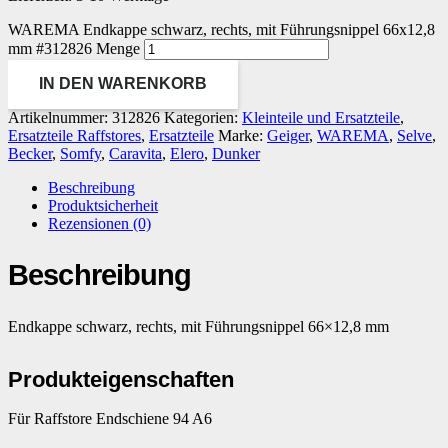
WAREMA Endkappe schwarz, rechts, mit Führungsnippel 66x12,8
mm #312826 Menge
IN DEN WARENKORB
Artikelnummer:
312826
Kategorien:
Kleinteile und Ersatzteile
,
Ersatzteile Raffstores
,
Ersatzteile
Marke:
Geiger
,
WAREMA
,
Selve
,
Becker
,
Somfy
,
Caravita
,
Elero
,
Dunker
Beschreibung
Produktsicherheit
Rezensionen (0)
Beschreibung
Endkappe schwarz, rechts, mit Führungsnippel 66×12,8 mm
Produkteigenschaften
Für Raffstore Endschiene 94 A6