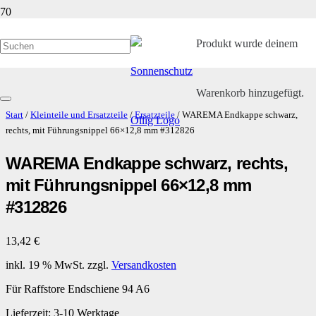
Produkt
wurde deinem
Warenkorb hinzugefügt.
Start
/
Kleinteile und Ersatzteile
/
Ersatzteile
/ WAREMA Endkappe schwarz,
rechts, mit Führungsnippel 66×12,8 mm #312826
WAREMA Endkappe schwarz, rechts,
mit Führungsnippel 66×12,8 mm
#312826
13,42
€
inkl. 19 % MwSt.
zzgl.
Versandkosten
Für Raffstore Endschiene 94 A6
Lieferzeit:
3-10 Werktage