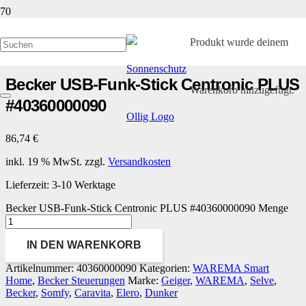
Start
/
Kleinteile und Ersatzteile
/
Becker Steuerungen
/ Becker USB-Funk-Stick
Produkt
wurde deinem
Centronic PLUS #40360000090
Becker USB-Funk-Stick Centronic PLUS
Warenkorb hinzugefügt.
#40360000090
86,74
€
inkl. 19 % MwSt.
zzgl.
Versandkosten
Lieferzeit:
3-10 Werktage
Becker USB-Funk-Stick Centronic PLUS #40360000090 Menge
IN DEN WARENKORB
Artikelnummer:
40360000090
Kategorien:
WAREMA Smart
Home
,
Becker Steuerungen
Marke:
Geiger
,
WAREMA
,
Selve
,
Becker
,
Somfy
,
Caravita
,
Elero
,
Dunker