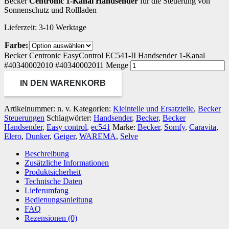
Becker
Centronic 1-Kanal Handsender
für die Steuerung von
Sonnenschutz und Rollladen
Lieferzeit:
3-10 Werktage
Farbe:
Becker Centronic EasyControl EC541-II Handsender 1-Kanal
#40340002010 #40340002011 Menge
IN DEN WARENKORB
Artikelnummer:
n. v.
Kategorien:
Kleinteile und Ersatzteile
,
Becker
Steuerungen
Schlagwörter:
Handsender
,
Becker
,
Becker
Handsender
,
Easy control
,
ec541
Marke:
Becker
,
Somfy
,
Caravita
,
Elero
,
Dunker
,
Geiger
,
WAREMA
,
Selve
Beschreibung
Zusätzliche Informationen
Produktsicherheit
Technische Daten
Lieferumfang
Bedienungsanleitung
FAQ
Rezensionen (0)