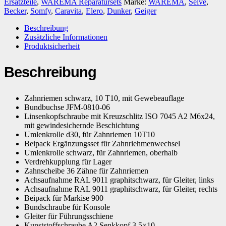
Ersatzteile
,
WAREMA Reparatursets
Marke:
WAREMA
,
Selve
,
Becker
,
Somfy
,
Caravita
,
Elero
,
Dunker
,
Geiger
Beschreibung
Zusätzliche Informationen
Produktsicherheit
Beschreibung
Zahnriemen schwarz, 10 T10, mit Gewebeauflage
Bundbuchse JFM-0810-06
Linsenkopfschraube mit Kreuzschlitz ISO 7045 A2 M6x24,
mit gewindesichernde Beschichtung
Umlenkrolle d30, für Zahnriemen 10T10
Beipack Ergänzungsset für Zahnriehmenwechsel
Umlenkrolle schwarz, für Zahnriemen, oberhalb
Verdrehkupplung für Lager
Zahnscheibe 36 Zähne für Zahnriemen
Achsaufnahme RAL 9011 graphitschwarz, für Gleiter, links
Achsaufnahme RAL 9011 graphitschwarz, für Gleiter, rechts
Beipack für Markise 900
Bundschraube für Konsole
Gleiter für Führungsschiene
Kunststoffschraube A2 Senkkopf 3,5×10