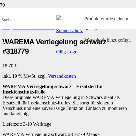
Produkt
wurde deinem
Start
/
Kleinteile und Ersatzteile
/ WAREMA Verriegelung schwarz #318779
Warenkorb hinzugefügt.
WAREMA Verriegelung schwarz
#318779
18,70
€
inkl. 19 % MwSt.
zzgl.
Versandkosten
WAREMA Verriegelung schwarz – Ersatzteil für
Insektenschutz-Rollo
Diese originale WAREMA Verriegelung in Schwarz dient als
Ersatzteil für Insektenschutz-Rollos. Sie sorgt für sicheren
Verschluss und eine zuverlässige Funktion. Einfach zu montieren
und langlebig.
Lieferzeit:
3-10 Werktage
WAREMA Verriegelung schwarz #318779 Menge