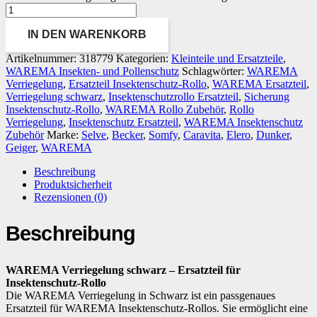
IN DEN WARENKORB
Artikelnummer:
318779
Kategorien:
Kleinteile und Ersatzteile
,
WAREMA Insekten- und Pollenschutz
Schlagwörter:
WAREMA
Verriegelung
,
Ersatzteil Insektenschutz-Rollo
,
WAREMA Ersatzteil
,
Verriegelung schwarz
,
Insektenschutzrollo Ersatzteil
,
Sicherung
Insektenschutz-Rollo
,
WAREMA Rollo Zubehör
,
Rollo
Verriegelung
,
Insektenschutz Ersatzteil
,
WAREMA Insektenschutz
Zubehör
Marke:
Selve
,
Becker
,
Somfy
,
Caravita
,
Elero
,
Dunker
,
Geiger
,
WAREMA
Beschreibung
Produktsicherheit
Rezensionen (0)
Beschreibung
WAREMA Verriegelung schwarz – Ersatzteil für
Insektenschutz-Rollo
Die WAREMA Verriegelung in Schwarz ist ein passgenaues
Ersatzteil für WAREMA Insektenschutz-Rollos. Sie ermöglicht eine