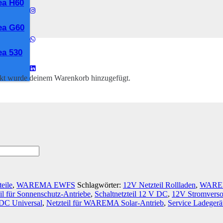
ea H60
 #629068
ea G60
12 V DC #629068
a 530
kt
wurde deinem Warenkorb hinzugefügt.
teile
,
WAREMA EWFS
Schlagwörter:
12V Netzteil Rollladen
,
WAREM
il für Sonnenschutz-Antriebe
,
Schaltnetzteil 12 V DC
,
12V Stromver
DC Universal
,
Netzteil für WAREMA Solar-Antrieb
,
Service Ladege