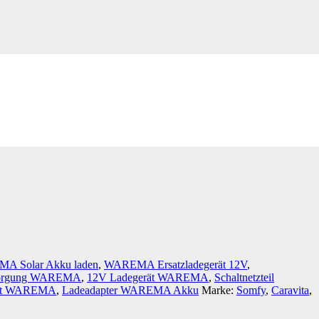
A Solar Akku laden
,
WAREMA Ersatzladegerät 12V
,
sorgung WAREMA
,
12V Ladegerät WAREMA
,
Schaltnetzteil
rät WAREMA
,
Ladeadapter WAREMA Akku
Marke:
Somfy
,
Caravita
,