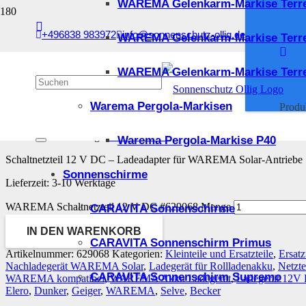
WAREMA Gelenkarm-Markise Terr
Start
/
Kleinteile und Ersatzteile
/
Ersatzteile
/ WAREMA Schaltnetzteil 12 V DC
+496838 983972
info@sonnenschutz-ollig.de
WAREMA Gelenkarm-Markise Terr
WAREMA Schaltnetzteil 
WAREMA Gelenkarm-Markise Terre
Warema Pergola-Markisen
Produ
141,68
€
inkl. 19 % MwSt.
zzgl.
Versandkosten
Warema Pergola-Markise P40
Schaltnetzteil 12 V DC – Ladeadapter für WAREMA Solar-Antriebe
Sonnenschirme
Lieferzeit:
3-10 Werktage
WAREMA Schaltnetzteil 12 V DC #629068 Menge
CARAVITA Sonnenschirme
IN DEN WARENKORB
CARAVITA Sonnenschirm Primus
Artikelnummer:
629068
Kategorien:
Kleinteile und Ersatzteile
,
Ersatz
Nachladegerät WAREMA Solar
,
Ladegerät für Rollladenakku
,
Netzte
CARAVITA Sonnenschirm Supremo
WAREMA kompatibel
,
WAREMA Akku Ladegerät
,
Ladegerät 12V 
Elero
,
Dunker
,
Geiger
,
WAREMA
,
Selve
,
Becker