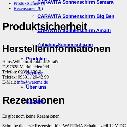
CARAVITA Sonnenschirm Samara
Produktsicherheit
Rezensionen (0)
CARAVITA Sonnenschirm Big Ben
Produktsicherheit
CARAVITA Sonnenschirm Amalfi
Zubehör Sonnenschirme
Herstellerinformationen
Produkte
Hans-Wilhelm-Renkhoff-Straße 2
D-97828 Marktheidenfeld
Telefon: 09391 / 20-0
Service
Telefax: 09391 / 20-42 99
E-Mail:
info@warema.de
Über uns
Rezensionen
Kontakt
Es gibt noch keine Rezensionen.
Schreibe die erste Rezension für „WAREMA Schaltnetzteil 12 V D