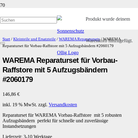
Produkt
wurde deinem
Start
/
Kleinteile und Ersatzteile
/
WAREMA Reparatursets
/ WAREMA
Warenkorb hinzugefügt.
Reparaturset für Vorbau-Raffstore mit 5 Aufzugsbändern #2060179
WAREMA Reparaturset für Vorbau-
Raffstore mit 5 Aufzugsbändern
#2060179
146,86
€
inkl. 19 % MwSt.
zzgl.
Versandkosten
Reparaturset für WAREMA Vorbau-Raffstore mit 5 robusten
Aufzugsbändern perfekt für schnelle und zuverlässige
Instandsetzungen
Lieferzeit:
3-10 Werktage