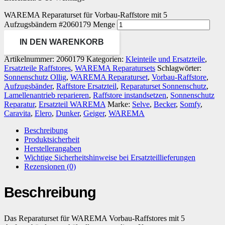
WAREMA Reparaturset für Vorbau-Raffstore mit 5
Aufzugsbändern #2060179 Menge
IN DEN WARENKORB
Artikelnummer:
2060179
Kategorien:
Kleinteile und Ersatzteile
,
Ersatzteile Raffstores
,
WAREMA Reparatursets
Schlagwörter:
Sonnenschutz Ollig
,
WAREMA Reparaturset
,
Vorbau-Raffstore
,
Aufzugsbänder
,
Raffstore Ersatzteil
,
Reparaturset Sonnenschutz
,
Lamellenantrieb reparieren
,
Raffstore instandsetzen
,
Sonnenschutz
Reparatur
,
Ersatzteil WAREMA
Marke:
Selve
,
Becker
,
Somfy
,
Caravita
,
Elero
,
Dunker
,
Geiger
,
WAREMA
Beschreibung
Produktsicherheit
Herstellerangaben
Wichtige Sicherheitshinweise bei Ersatzteillieferungen
Rezensionen (0)
Beschreibung
Das Reparaturset für WAREMA Vorbau-Raffstores mit 5