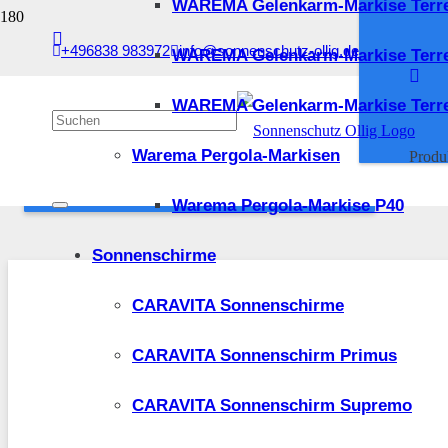
WAREMA Gelenkarm-Markise Terr
Sonnenschutz Ollig Suchfilter
+496838 983972
info@sonnenschutz-ollig.de
WAREMA Gelenkarm-Markise Terr
Zurücksetzen
Kategorie
Gelenkarmmarkise
3
WAREMA Gelenkarm-Markise Terre
Kasettenmarkise
6
ANWENDEN
Warema Pergola-Markisen
Produ
SONNENSCHUTZ OLLIG SUCHFILTER
Warema Pergola-Markise P40
Sonnenschirme
CARAVITA Sonnenschirme
CARAVITA Sonnenschirm Primus
CARAVITA Sonnenschirm Supremo