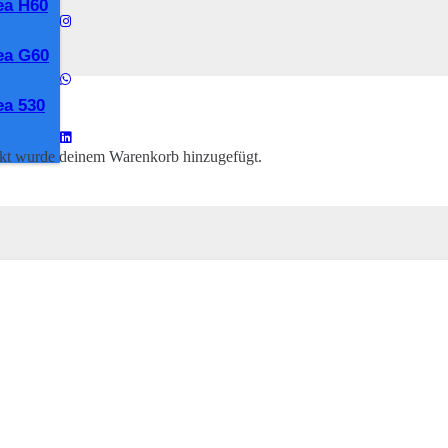
ea H60
ea G60
a 530
kt
wurde deinem Warenkorb hinzugefügt.