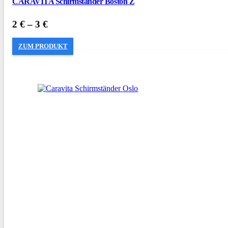
CARAVITA Schirmständer Boston Z
2
€
–
3
€
ZUM PRODUKT