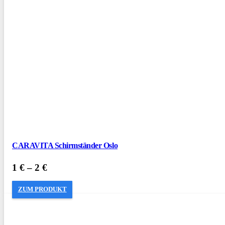
CARAVITA Schirmständer Oslo
1
€
–
2
€
ZUM PRODUKT