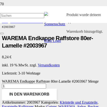
Produkt
wurde deinem
Start
/
Kleinteile und Ersatzteile
/ WAREMA Endkappe Raffstore 80er-​Lamelle
#2003967
Warenkorb hinzugefügt.
WAREMA Endkappe Raffstore 80er-​
Lamelle #2003967
8,24
€
inkl. 19 % MwSt.
zzgl.
Versandkosten
Lieferzeit:
3-10 Werktage
WAREMA Endkappe Raffstore 80er-​Lamelle #2003967 Menge
IN DEN WARENKORB
Artikelnummer:
2003967
Kategorien:
Kleinteile und Ersatzteile
,
Ersatzteile Raffstores
Marke:
Geiger
,
WAREMA
,
Selve
,
Becker
,