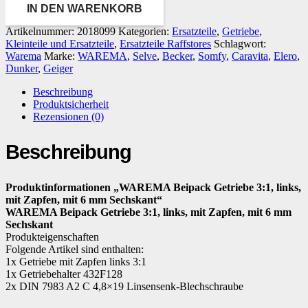
IN DEN WARENKORB
Artikelnummer:
2018099
Kategorien:
Ersatzteile
,
Getriebe
,
Kleinteile und Ersatzteile
,
Ersatzteile Raffstores
Schlagwort:
Warema
Marke:
WAREMA
,
Selve
,
Becker
,
Somfy
,
Caravita
,
Elero
,
Dunker
,
Geiger
Beschreibung
Produktsicherheit
Rezensionen (0)
Beschreibung
Produktinformationen „WAREMA Beipack Getriebe 3:1, links,
mit Zapfen, mit 6 mm Sechskant“
WAREMA Beipack Getriebe 3:1, links, mit Zapfen, mit 6 mm
Sechskant
Produkteigenschaften
Folgende Artikel sind enthalten:
1x Getriebe mit Zapfen links 3:1
1x Getriebehalter 432F128
2x DIN 7983 A2 C 4,8×19 Linsensenk-Blechschraube