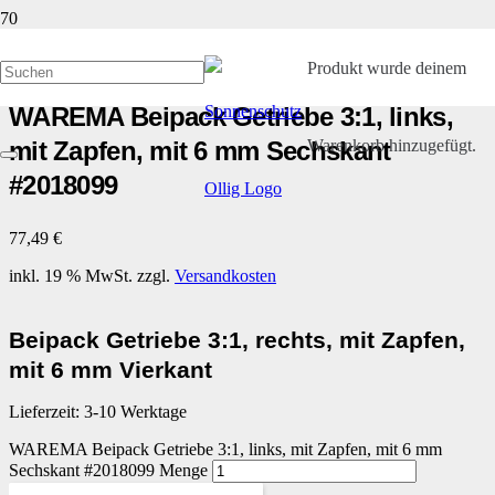
Start
/
Kleinteile und Ersatzteile
/
Ersatzteile
/ WAREMA Beipack Getriebe 3:1,
links, mit Zapfen, mit 6 mm Sechskant #2018099
Produkt
wurde deinem
WAREMA Beipack Getriebe 3:1, links,
Warenkorb hinzugefügt.
mit Zapfen, mit 6 mm Sechskant
#2018099
77,49
€
inkl. 19 % MwSt.
zzgl.
Versandkosten
Beipack Getriebe 3:1, rechts, mit Zapfen,
mit 6 mm Vierkant
Lieferzeit:
3-10 Werktage
WAREMA Beipack Getriebe 3:1, links, mit Zapfen, mit 6 mm
Sechskant #2018099 Menge