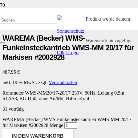
Start
/
Kleinteile und Ersatzteile
/
WAREMA Funkmotoren WMS
/ WAREMA
Produkt
wurde deinem
(Becker) WMS-​Funkeinsteckantrieb WMS-​MM 20/17 für Markisen #2002928
WAREMA (Becker) WMS-​
Warenkorb hinzugefügt.
Funkeinsteckantrieb WMS-​MM 20/17 für
Markisen #2002928
487,95
€
inkl. 19 % MwSt.
zzgl.
Versandkosten
Rohrmotor WMS-MM20/17-20/17 230V, 50Hz, Leitung 0,5m
STAS3, BG D50, ohne Ad/Mit, HiPro-Kopf
31 vorrätig
WAREMA (Becker) WMS-​Funkeinsteckantrieb WMS-​MM 20/17
für Markisen #2002928 Menge
IN DEN WARENKORB