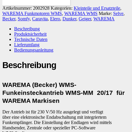
Artikelnummer:
2002928
Kategorien:
Kleinteile und Ersatzteile
,
WAREMA Funkmotoren WMS
,
WAREMA WMS
Marke:
Selve
,
Becker
,
Somfy
,
Caravita
,
Elero
,
Dunker
,
Geiger
,
WAREMA
Beschreibung
Produktsicherheit
Technische Daten
Lieferumfang
Bedienungsanleitung
Beschreibung
WAREMA (Becker) WMS-
Funkeinsteckantrieb WMS-MM 20/17 für
WAREMA Markisen
Der Antrieb ist für 230 V/50 Hz ausgelegt und verfügt
über eine elektronische Endabschaltung mit integriertem
Funkempfänger. Die Einstellung der Endlagen wird mittels
Handsender, Zentrale oder spezieller PC-Software