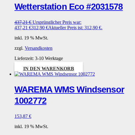
Wetterstation Eco #2031578
437,21
€
Ursprünglicher Preis war:
437,21 €
312,90
€
Aktueller Preis ist: 312,90 €.
inkl. 19 % MwSt.
zzgl.
Versandkosten
Lieferzeit:
3-10 Werktage
IN DEN WARENKORB
WAREMA WMS Windsensor
1002772
153,87
€
inkl. 19 % MwSt.