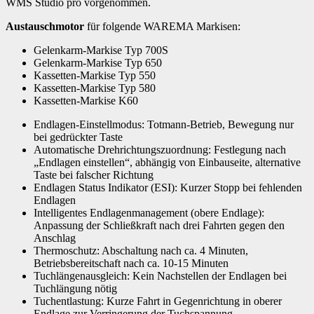
WMS Studio pro vorgenommen.
Austauschmotor
für folgende WAREMA Markisen:
Gelenkarm-Markise Typ 700S
Gelenkarm-Markise Typ 650
Kassetten-Markise Typ 550
Kassetten-Markise Typ 580
Kassetten-Markise K60
Endlagen-Einstellmodus: Totmann-Betrieb, Bewegung nur
bei gedrückter Taste
Automatische Drehrichtungszuordnung: Festlegung nach
„Endlagen einstellen“, abhängig von Einbauseite, alternative
Taste bei falscher Richtung
Endlagen Status Indikator (ESI): Kurzer Stopp bei fehlenden
Endlagen
Intelligentes Endlagenmanagement (obere Endlage):
Anpassung der Schließkraft nach drei Fahrten gegen den
Anschlag
Thermoschutz: Abschaltung nach ca. 4 Minuten,
Betriebsbereitschaft nach ca. 10-15 Minuten
Tuchlängenausgleich: Kein Nachstellen der Endlagen bei
Tuchlängung nötig
Tuchentlastung: Kurze Fahrt in Gegenrichtung in oberer
Endlage zur Verringerung der Tuchspannung