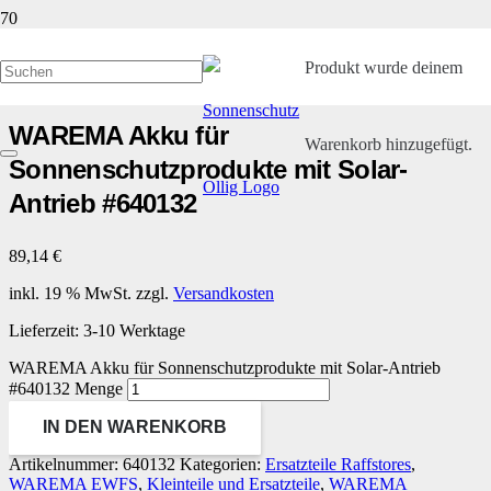
Start
/
Kleinteile und Ersatzteile
/
WAREMA Funkmotoren EWFS
/ WAREMA
Produkt
wurde deinem
Akku für Sonnenschutzprodukte mit Solar-Antrieb #640132
WAREMA Akku für
Warenkorb hinzugefügt.
Sonnenschutzprodukte mit Solar-
Antrieb #640132
89,14
€
inkl. 19 % MwSt.
zzgl.
Versandkosten
Lieferzeit:
3-10 Werktage
WAREMA Akku für Sonnenschutzprodukte mit Solar-Antrieb
#640132 Menge
IN DEN WARENKORB
Artikelnummer:
640132
Kategorien:
Ersatzteile Raffstores
,
WAREMA EWFS
,
Kleinteile und Ersatzteile
,
WAREMA