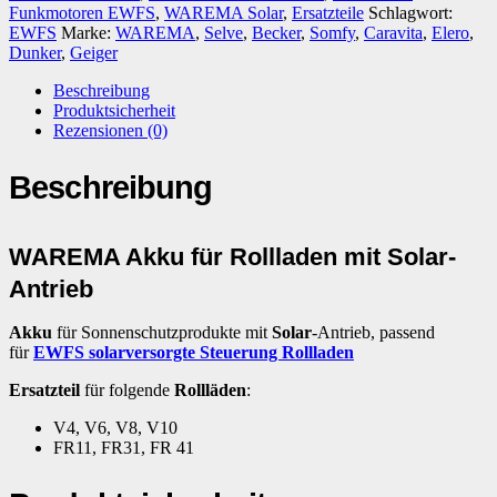
Funkmotoren EWFS
,
WAREMA Solar
,
Ersatzteile
Schlagwort:
EWFS
Marke:
WAREMA
,
Selve
,
Becker
,
Somfy
,
Caravita
,
Elero
,
Dunker
,
Geiger
Beschreibung
Produktsicherheit
Rezensionen (0)
Beschreibung
WAREMA Akku für Rollladen mit Solar-
Antrieb
Akku
für Sonnenschutzprodukte mit
Solar
-Antrieb, passend
für
EWFS solarversorgte Steuerung Rollladen
Ersatzteil
für folgende
Rollläden
:
V4, V6, V8, V10
FR11, FR31, FR 41