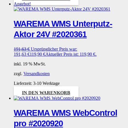
Angebot!
WAREMA WMS Unterputz-
Aktor 24V #2020361
191,63
€
Ursprünglicher Preis war:
191,63 €
119,90
€
Aktueller Preis ist: 119,90 €.
inkl. 19 % MwSt.
zzgl.
Versandkosten
Lieferzeit:
3-10 Werktage
IN DEN WARENKORB
WAREMA WMS WebControl
pro #2020920