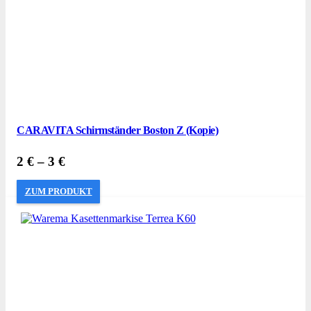
CARAVITA Schirmständer Boston Z (Kopie)
2
€
–
3
€
ZUM PRODUKT