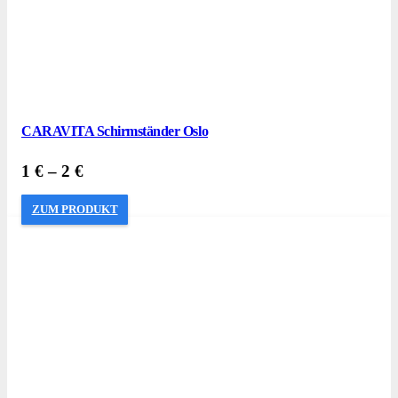
CARAVITA Schirmständer Oslo
1
€
–
2
€
ZUM PRODUKT