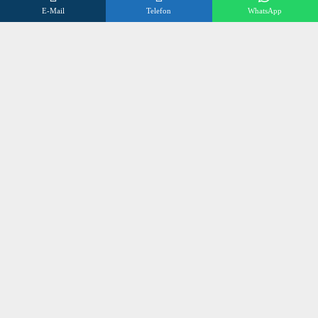
E-Mail
Telefon
WhatsApp
FAQs
Datenschutzerklärung
Impressum
Kontakt
Wir beraten Sie gerne
Öffnungszeiten
Mo – Fr 8:00 – 17:00 Uhr
Sa 10:00 – 12:00 Uhr
+496838 98 3 972
©
SONNENSCHUTZ OLLIG
2024