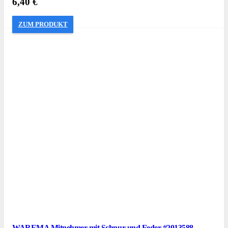
6,40
€
ZUM PRODUKT
WAREMA Mitnehmer mit Schnur und Feder #2013588