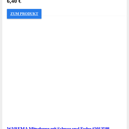
6,40
€
ZUM PRODUKT
WAREMA Mitnehmer mit Schnur und Feder #2013588