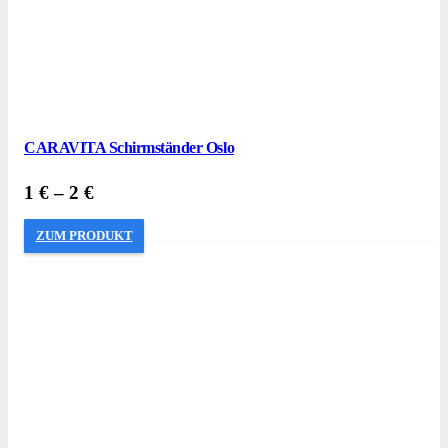
CARAVITA Schirmständer Oslo
1
€
–
2
€
ZUM PRODUKT