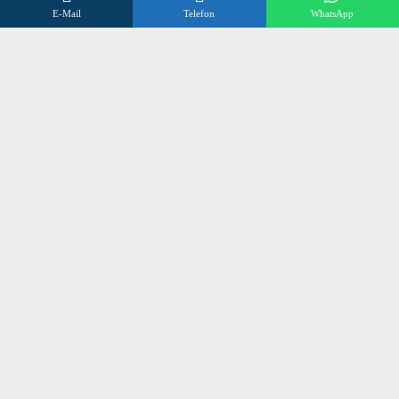
E-Mail
Telefon
WhatsApp
FAQs
Datenschutzerklärung
Impressum
Kontakt
Wir beraten Sie gerne
Öffnungszeiten
Mo – Fr 8:00 – 17:00 Uhr
Sa 10:00 – 12:00 Uhr
+496838 98 3 972
©
SONNENSCHUTZ OLLIG
2024