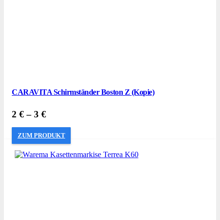
CARAVITA Schirmständer Boston Z (Kopie)
2
€
–
3
€
ZUM PRODUKT