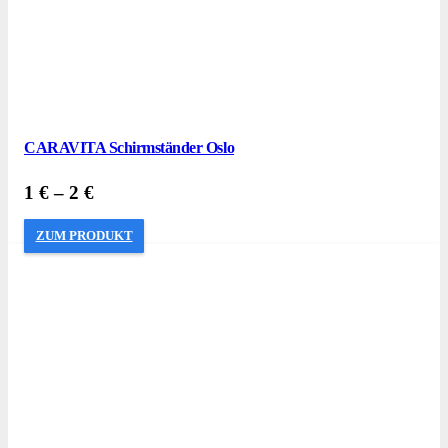
CARAVITA Schirmständer Oslo
1
€
–
2
€
ZUM PRODUKT