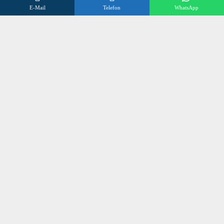
E-Mail
Telefon
WhatsApp
FAQs
Datenschutzerklärung
Impressum
Kontakt
Wir beraten Sie gerne
Öffnungszeiten
Mo – Fr 8:00 – 17:00 Uhr
Sa 10:00 – 12:00 Uhr
+496838 98 3 972
©
SONNENSCHUTZ OLLIG
2024