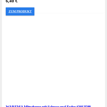
6,40
€
ZUM PRODUKT
WAREMA Mitnehmer mit Schnur und Feder #2013588