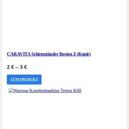
CARAVITA Schirmständer Boston Z (Kopie)
2
€
–
3
€
ZUM PRODUKT