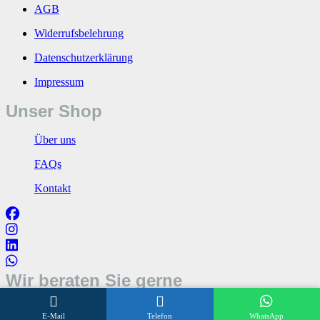
AGB
Widerrufsbelehrung
Datenschutzerklärung
Impressum
Unser Shop
Über uns
FAQs
Kontakt
Wir beraten Sie gerne
Öffnungszeiten
E-Mail
Telefon
WhatsApp