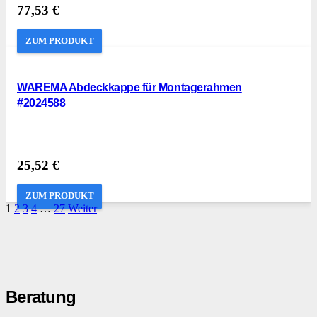
77,53
€
ZUM PRODUKT
WAREMA Abdeckkappe für Montagerahmen
#2024588
25,52
€
ZUM PRODUKT
1
2
3
4
…
27
Weiter
Beratung