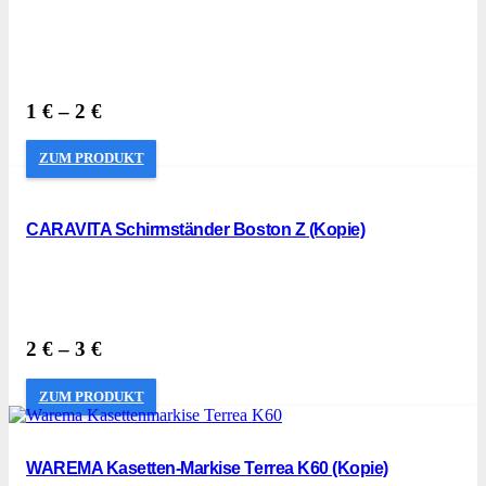
1
€
–
2
€
ZUM PRODUKT
CARAVITA Schirmständer Boston Z (Kopie)
2
€
–
3
€
ZUM PRODUKT
WAREMA Kasetten-Markise Terrea K60 (Kopie)