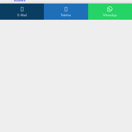
Datenschutzerklärung
E-Mail
Telefon
WhatsApp
Impressum
Kontakt
Wir beraten Sie gerne
Öffnungszeiten
Mo – Fr 8:00 – 17:00 Uhr
Sa 10:00 – 12:00 Uhr
+496838 98 3 972
©
SONNENSCHUTZ OLLIG
2024
made by
talklick webdesign düsseldorf