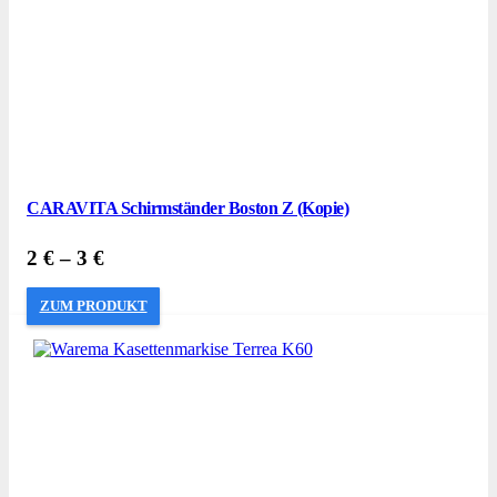
CARAVITA Schirmständer Boston Z (Kopie)
2
€
–
3
€
ZUM PRODUKT