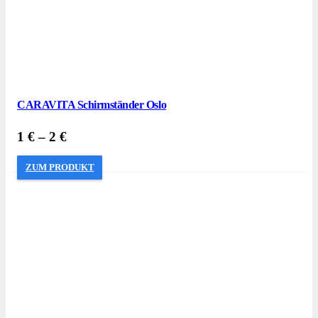
CARAVITA Schirmständer Oslo
1
€
–
2
€
ZUM PRODUKT