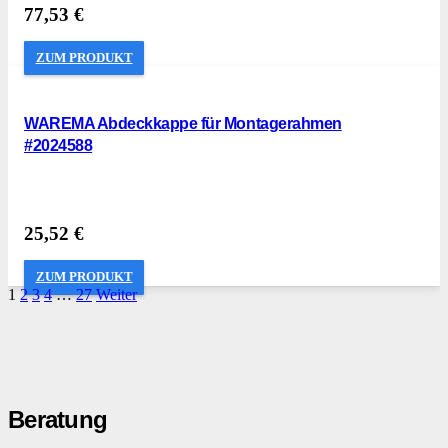
77,53
€
ZUM PRODUKT
WAREMA Abdeckkappe für Montagerahmen
#2024588
25,52
€
ZUM PRODUKT
1
2
3
4
…
27
Weiter
Beratung