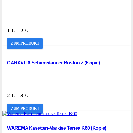
1
€
–
2
€
ZUM PRODUKT
CARAVITA Schirmständer Boston Z (Kopie)
2
€
–
3
€
ZUM PRODUKT
WAREMA Kasetten-Markise Terrea K60 (Kopie)