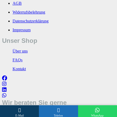
AGB
Widerrufsbelehrung
Datenschutzerklärung
Impressum
Unser Shop
Über uns
FAQs
Kontakt
Wir beraten Sie gerne
Öffnungszeiten
E-Mail
Telefon
WhatsApp