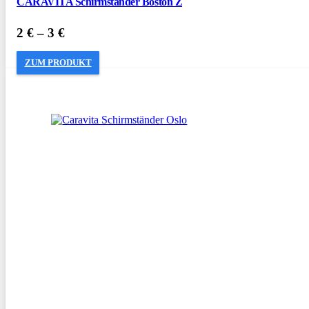
CARAVITA Schirmständer Boston Z
2
€
–
3
€
ZUM PRODUKT