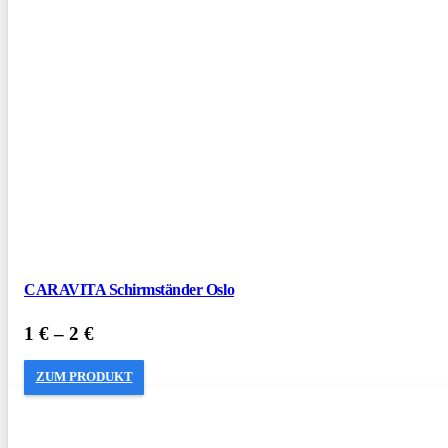
CARAVITA Schirmständer Oslo
1
€
–
2
€
ZUM PRODUKT