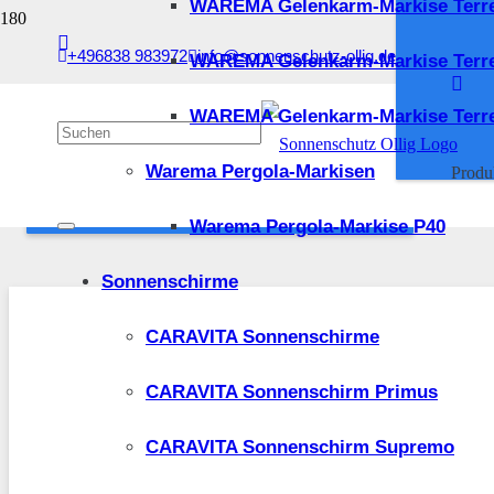
WAREMA Gelenkarm-Markise Terr
Sonnenschutz Ollig Suchfilter
+496838 983972
info@sonnenschutz-ollig.de
WAREMA Gelenkarm-Markise Terr
Zurücksetzen
Kategorie
Kleinteile und Ersatzteile
1
WAREMA Gelenkarm-Markise Terre
WAREMA Motoren
1
ANWENDEN
Warema Pergola-Markisen
Produ
SONNENSCHUTZ OLLIG SUCHFILTER
Warema Pergola-Markise P40
Sonnenschirme
CARAVITA Sonnenschirme
CARAVITA Sonnenschirm Primus
CARAVITA Sonnenschirm Supremo