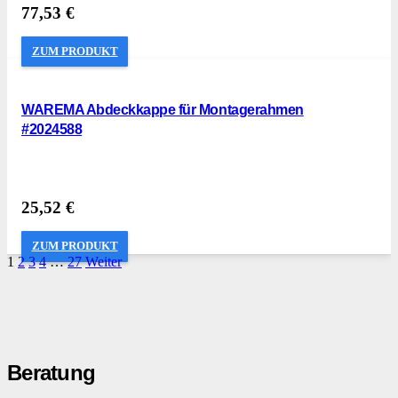
77,53
€
ZUM PRODUKT
WAREMA Abdeckkappe für Montagerahmen
#2024588
25,52
€
ZUM PRODUKT
1
2
3
4
…
27
Weiter
Beratung