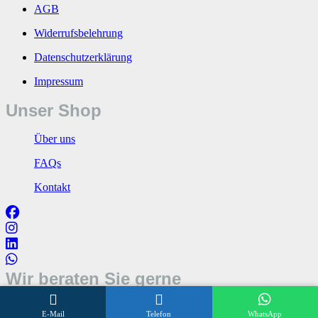
AGB
Widerrufsbelehrung
Datenschutzerklärung
Impressum
Unser Shop
Über uns
FAQs
Kontakt
Wir beraten Sie gerne
Öffnungszeiten
E-Mail
Telefon
WhatsApp