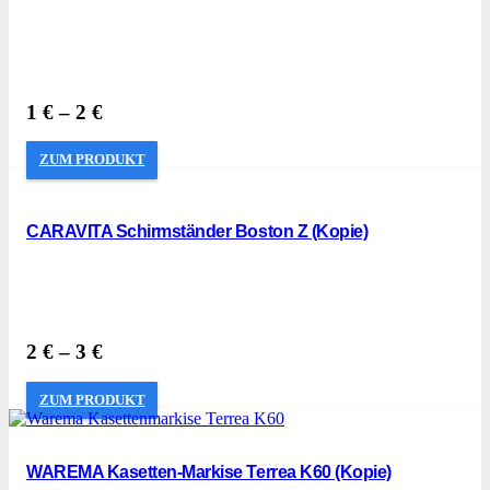
1
€
–
2
€
ZUM PRODUKT
CARAVITA Schirmständer Boston Z (Kopie)
2
€
–
3
€
ZUM PRODUKT
WAREMA Kasetten-Markise Terrea K60 (Kopie)