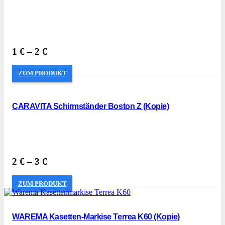
1
€
–
2
€
ZUM PRODUKT
CARAVITA Schirmständer Boston Z (Kopie)
2
€
–
3
€
ZUM PRODUKT
WAREMA Kasetten-Markise Terrea K60 (Kopie)