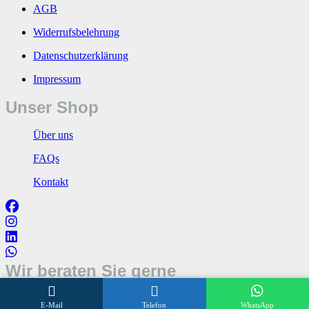
AGB
Widerrufsbelehrung
Datenschutzerklärung
Impressum
Unser Shop
Über uns
FAQs
Kontakt
Wir beraten Sie gerne
Öffnungszeiten
E-Mail
Telefon
WhatsApp