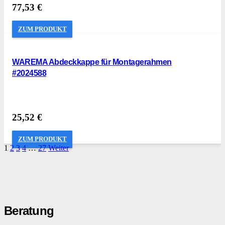
77,53
€
ZUM PRODUKT
WAREMA Abdeckkappe für Montagerahmen
#2024588
25,52
€
ZUM PRODUKT
1
2
3
4
…
27
Weiter
Beratung