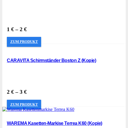
1
€
–
2
€
ZUM PRODUKT
CARAVITA Schirmständer Boston Z (Kopie)
2
€
–
3
€
ZUM PRODUKT
WAREMA Kasetten-Markise Terrea K60 (Kopie)