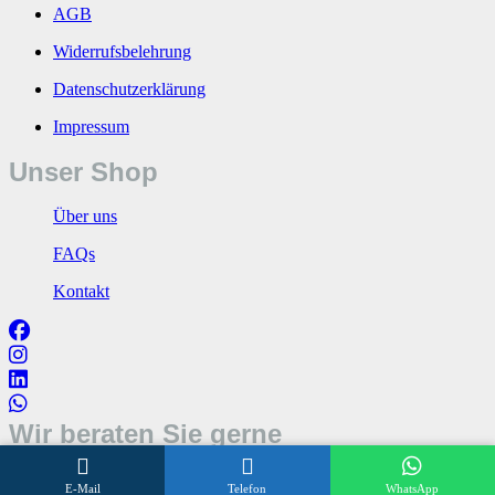
AGB
Widerrufsbelehrung
Datenschutzerklärung
Impressum
Unser Shop
Über uns
FAQs
Kontakt
Wir beraten Sie gerne
Öffnungszeiten
E-Mail
Telefon
WhatsApp