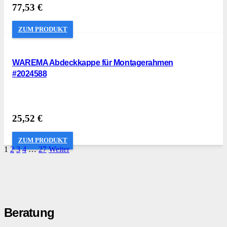
77,53
€
ZUM PRODUKT
WAREMA Abdeckkappe für Montagerahmen
#2024588
25,52
€
ZUM PRODUKT
1
2
3
4
…
27
Weiter
Beratung