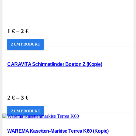
1
€
–
2
€
ZUM PRODUKT
CARAVITA Schirmständer Boston Z (Kopie)
2
€
–
3
€
ZUM PRODUKT
WAREMA Kasetten-Markise Terrea K60 (Kopie)