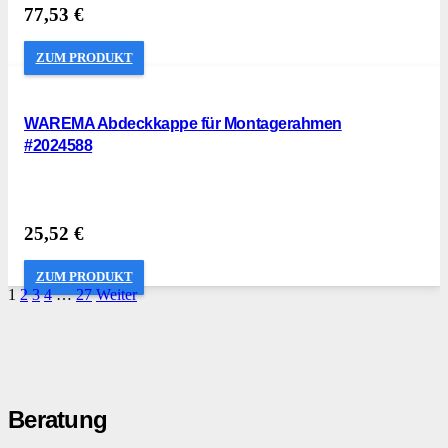
77,53
€
ZUM PRODUKT
WAREMA Abdeckkappe für Montagerahmen
#2024588
25,52
€
ZUM PRODUKT
1
2
3
4
…
27
Weiter
Beratung