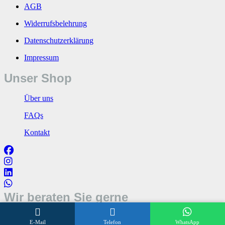
AGB
Widerrufsbelehrung
Datenschutzerklärung
Impressum
Unser Shop
Über uns
FAQs
Kontakt
Wir beraten Sie gerne
Öffnungszeiten
E-Mail
Telefon
WhatsApp