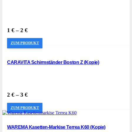
1
€
–
2
€
ZUM PRODUKT
CARAVITA Schirmständer Boston Z (Kopie)
2
€
–
3
€
ZUM PRODUKT
WAREMA Kasetten-Markise Terrea K60 (Kopie)