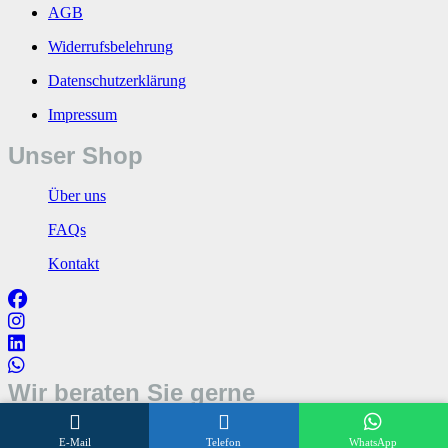
AGB
Widerrufsbelehrung
Datenschutzerklärung
Impressum
Unser Shop
Über uns
FAQs
Kontakt
Wir beraten Sie gerne
Öffnungszeiten
E-Mail
Telefon
WhatsApp