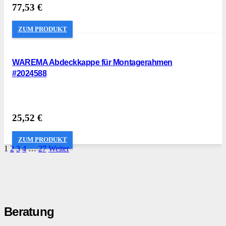
77,53
€
ZUM PRODUKT
WAREMA Abdeckkappe für Montagerahmen
#2024588
25,52
€
ZUM PRODUKT
1
2
3
4
…
27
Weiter
Beratung