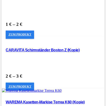
1
€
–
2
€
ZUM PRODUKT
CARAVITA Schirmständer Boston Z (Kopie)
2
€
–
3
€
ZUM PRODUKT
WAREMA Kasetten-Markise Terrea K60 (Kopie)