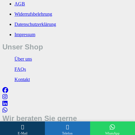
AGB
Widerrufsbelehrung
Datenschutzerklärung
Impressum
Unser Shop
Über uns
FAQs
Kontakt
Wir beraten Sie gerne
Öffnungszeiten
E-Mail
Telefon
WhatsApp