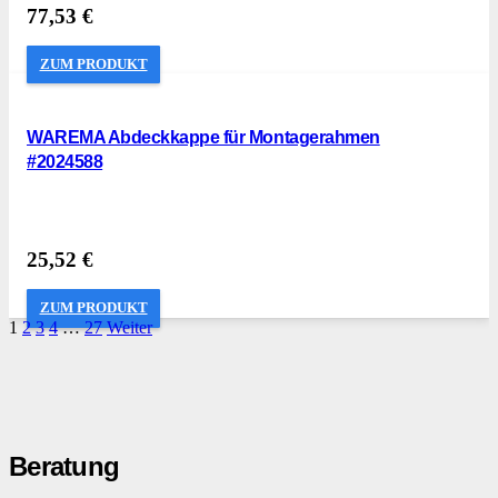
77,53
€
ZUM PRODUKT
WAREMA Abdeckkappe für Montagerahmen
#2024588
25,52
€
ZUM PRODUKT
1
2
3
4
…
27
Weiter
Beratung