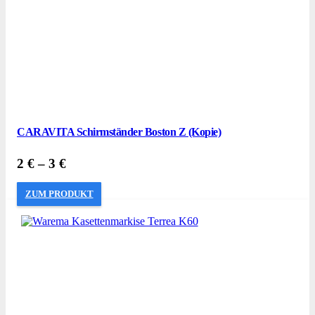
CARAVITA Schirmständer Boston Z (Kopie)
2
€
–
3
€
ZUM PRODUKT