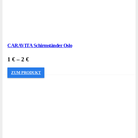
CARAVITA Schirmständer Oslo
1
€
–
2
€
ZUM PRODUKT