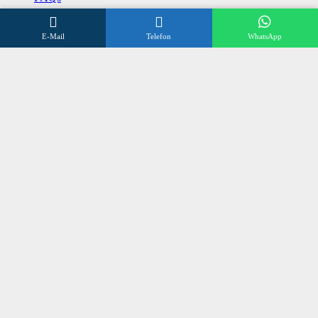
Datenschutzerklärung
E-Mail
Telefon
WhatsApp
Impressum
Kontakt
Wir beraten Sie gerne
Öffnungszeiten
Mo – Fr 8:00 – 17:00 Uhr
Sa 10:00 – 12:00 Uhr
+496838 98 3 972
©
SONNENSCHUTZ OLLIG
2024
made by
talklick webdesign düsseldorf