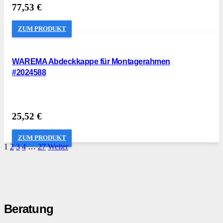
77,53
€
ZUM PRODUKT
WAREMA Abdeckkappe für Montagerahmen
#2024588
25,52
€
ZUM PRODUKT
1
2
3
4
…
27
Weiter
Beratung