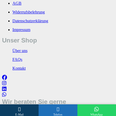
AGB
Widerrufsbelehrung
Datenschutzerklärung
Impressum
Unser Shop
Über uns
FAQs
Kontakt
Wir beraten Sie gerne
Öffnungszeiten
E-Mail
Telefon
WhatsApp