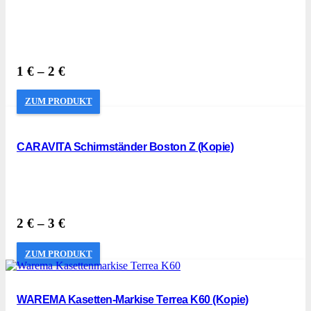
1
€
–
2
€
ZUM PRODUKT
CARAVITA Schirmständer Boston Z (Kopie)
2
€
–
3
€
ZUM PRODUKT
WAREMA Kasetten-Markise Terrea K60 (Kopie)