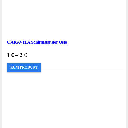
CARAVITA Schirmständer Oslo
1
€
–
2
€
ZUM PRODUKT