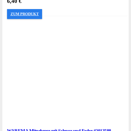
6,40
€
ZUM PRODUKT
WAREMA Mitnehmer mit Schnur und Feder #2013588