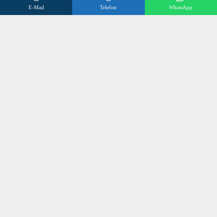
E-Mail
Telefon
WhatsApp
FAQs
Datenschutzerklärung
Impressum
Kontakt
Wir beraten Sie gerne
Öffnungszeiten
Mo – Fr 8:00 – 17:00 Uhr
Sa 10:00 – 12:00 Uhr
+496838 98 3 972
©
SONNENSCHUTZ OLLIG
2024