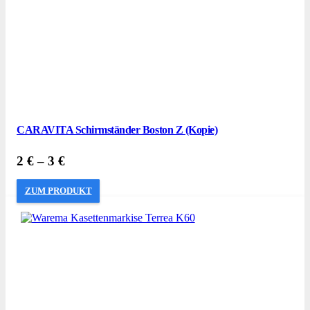
CARAVITA Schirmständer Boston Z (Kopie)
2
€
–
3
€
ZUM PRODUKT