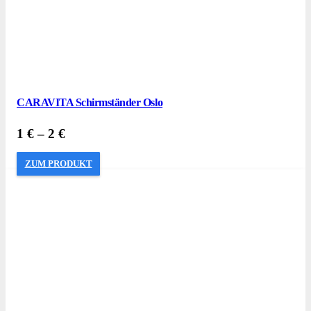
CARAVITA Schirmständer Oslo
1
€
–
2
€
ZUM PRODUKT