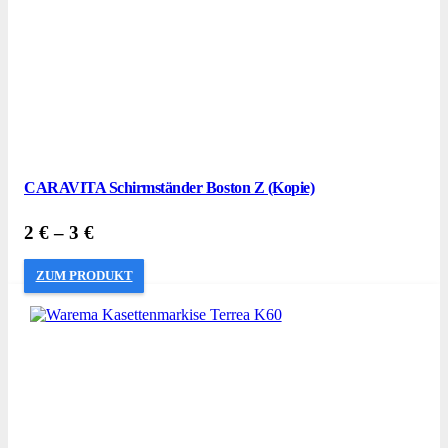
CARAVITA Schirmständer Boston Z (Kopie)
2
€
–
3
€
ZUM PRODUKT