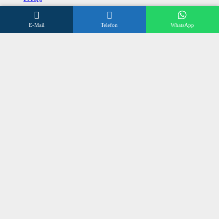
Datenschutzerklärung
E-Mail
Telefon
WhatsApp
Impressum
Kontakt
Wir beraten Sie gerne
Öffnungszeiten
Mo – Fr 8:00 – 17:00 Uhr
Sa 10:00 – 12:00 Uhr
+496838 98 3 972
©
SONNENSCHUTZ OLLIG
2024
made by
talklick webdesign düsseldorf