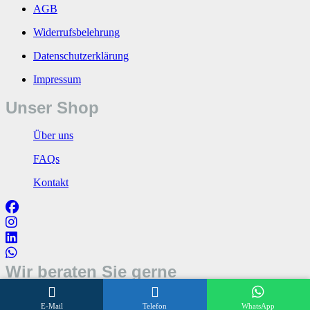
AGB
Widerrufsbelehrung
Datenschutzerklärung
Impressum
Unser Shop
Über uns
FAQs
Kontakt
Wir beraten Sie gerne
Öffnungszeiten
E-Mail
Telefon
WhatsApp