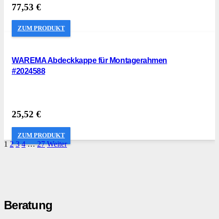
77,53
€
ZUM PRODUKT
WAREMA Abdeckkappe für Montagerahmen
#2024588
25,52
€
ZUM PRODUKT
1
2
3
4
…
27
Weiter
Beratung