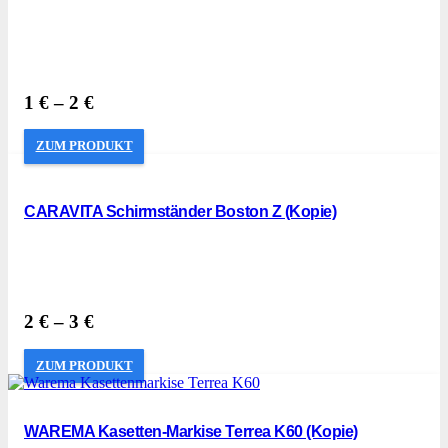
1
€
–
2
€
ZUM PRODUKT
CARAVITA Schirmständer Boston Z (Kopie)
2
€
–
3
€
ZUM PRODUKT
WAREMA Kasetten-Markise Terrea K60 (Kopie)