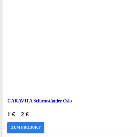
CARAVITA Schirmständer Oslo
1
€
–
2
€
ZUM PRODUKT