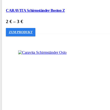
CARAVITA Schirmständer Boston Z
2
€
–
3
€
ZUM PRODUKT