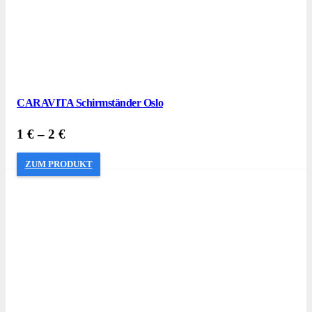
CARAVITA Schirmständer Oslo
1
€
–
2
€
ZUM PRODUKT