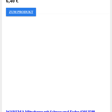
6,40
€
ZUM PRODUKT
WAREMA Mitnehmer mit Schnur und Feder #2013588