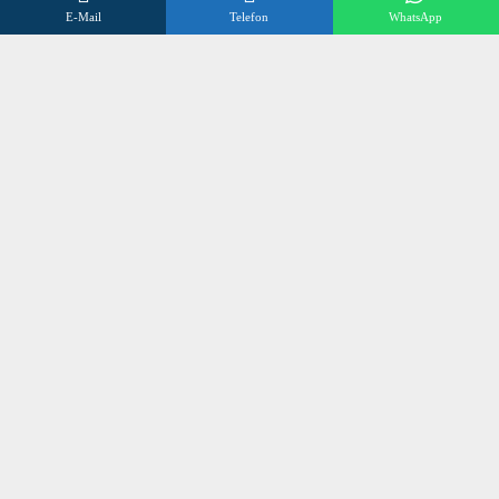
E-Mail
Telefon
WhatsApp
FAQs
Datenschutzerklärung
Impressum
Kontakt
Wir beraten Sie gerne
Öffnungszeiten
Mo – Fr 8:00 – 17:00 Uhr
Sa 10:00 – 12:00 Uhr
+496838 98 3 972
©
SONNENSCHUTZ OLLIG
2024