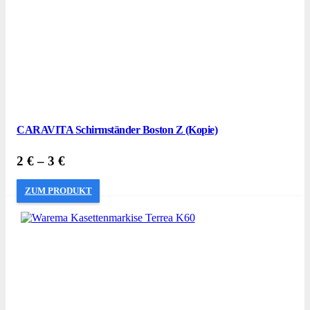
CARAVITA Schirmständer Boston Z (Kopie)
2
€
–
3
€
ZUM PRODUKT