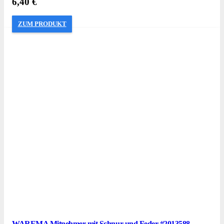
6,40
€
ZUM PRODUKT
WAREMA Mitnehmer mit Schnur und Feder #2013588