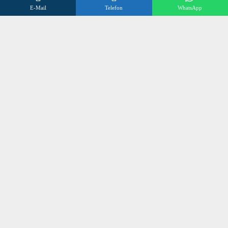
E-Mail
Telefon
WhatsApp
FAQs
Datenschutzerklärung
Impressum
Kontakt
Wir beraten Sie gerne
Öffnungszeiten
Mo – Fr 8:00 – 17:00 Uhr
Sa 10:00 – 12:00 Uhr
+496838 98 3 972
©
SONNENSCHUTZ OLLIG
2024