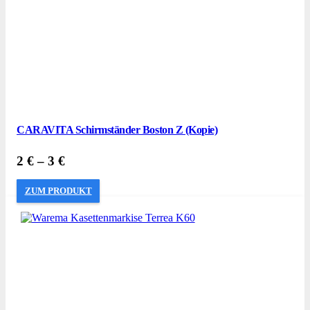
CARAVITA Schirmständer Boston Z (Kopie)
2
€
–
3
€
ZUM PRODUKT