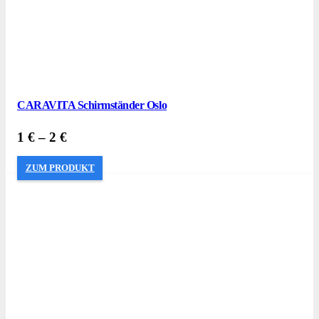
CARAVITA Schirmständer Oslo
1
€
–
2
€
ZUM PRODUKT