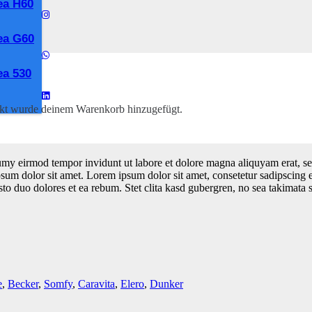
ea H60
ea G60
a 530
kt
wurde deinem Warenkorb hinzugefügt.
umy eirmod tempor invidunt ut labore et dolore magna aliquyam erat, se
psum dolor sit amet. Lorem ipsum dolor sit amet, consetetur sadipscing 
to duo dolores et ea rebum. Stet clita kasd gubergren, no sea takimata 
e
,
Becker
,
Somfy
,
Caravita
,
Elero
,
Dunker