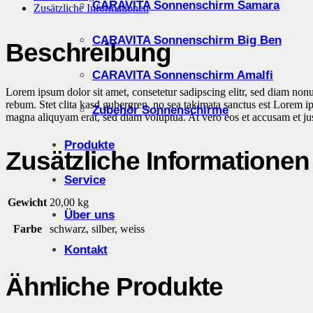
CARAVITA Sonnenschirm Samara
Zusätzliche Informationen
CARAVITA Sonnenschirm Big Ben
Beschreibung
CARAVITA Sonnenschirm Amalfi
Lorem ipsum dolor sit amet, consetetur sadipscing elitr, sed diam non
rebum. Stet clita kasd gubergren, no sea takimata sanctus est Lorem i
Zubehör Sonnenschirme
magna aliquyam erat, sed diam voluptua. At vero eos et accusam et jus
Produkte
Zusätzliche Informationen
Service
Gewicht
20,00 kg
Über uns
Farbe
schwarz, silber, weiss
Kontakt
Ähnliche Produkte