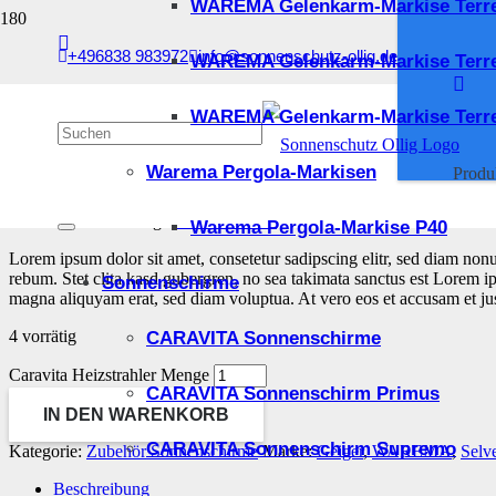
WAREMA Gelenkarm-Markise Terr
Start
/
Zubehör Sonnenschirme
/ Caravita Heizstrahler
+496838 983972
info@sonnenschutz-ollig.de
WAREMA Gelenkarm-Markise Terr
Caravita Heizstrahler
WAREMA Gelenkarm-Markise Terre
Warema Pergola-Markisen
Produ
76,83
€
inkl. 19 % MwSt.
zzgl.
Versandkosten
Warema Pergola-Markise P40
Lorem ipsum dolor sit amet, consetetur sadipscing elitr, sed diam non
rebum. Stet clita kasd gubergren, no sea takimata sanctus est Lorem i
Sonnenschirme
magna aliquyam erat, sed diam voluptua. At vero eos et accusam et jus
4 vorrätig
CARAVITA Sonnenschirme
Caravita Heizstrahler Menge
CARAVITA Sonnenschirm Primus
IN DEN WARENKORB
CARAVITA Sonnenschirm Supremo
Kategorie:
Zubehör Sonnenschirme
Marke:
Geiger
,
WAREMA
,
Selv
Beschreibung