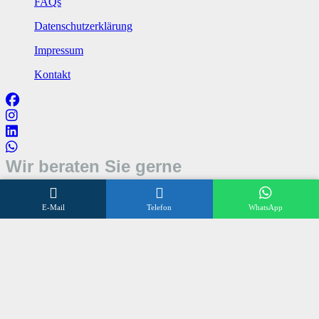
FAQs
Datenschutzerklärung
Impressum
Kontakt
Wir beraten Sie gerne
Öffnungszeiten
E-Mail
Telefon
WhatsApp
Mo – Fr 8:00 – 17:00 Uhr
Sa 10:00 – 12:00 Uhr
+496838 98 3 972
©
SONNENSCHUTZ OLLIG
2024
made by
talklick webdesign düsseldorf