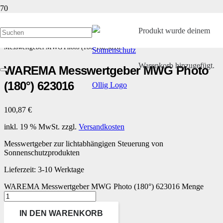
Produkt
wurde deinem
Start
/
Kleinteile und Ersatzteile
/
WAREMA Messwertgeber
/ WAREMA
Messwertgeber MWG Photo (180°) 623016
Warenkorb hinzugefügt.
WAREMA Messwertgeber MWG Photo
(180°) 623016
100,87
€
inkl. 19 % MwSt.
zzgl.
Versandkosten
Messwertgeber zur lichtabhängigen Steuerung von
Sonnenschutzprodukten
Lieferzeit:
3-10 Werktage
WAREMA Messwertgeber MWG Photo (180°) 623016 Menge
IN DEN WARENKORB