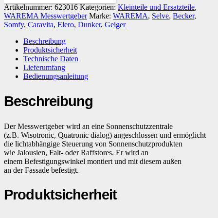
Artikelnummer:
623016
Kategorien:
Kleinteile und Ersatzteile
,
WAREMA Messwertgeber
Marke:
WAREMA
,
Selve
,
Becker
,
Somfy
,
Caravita
,
Elero
,
Dunker
,
Geiger
Beschreibung
Produktsicherheit
Technische Daten
Lieferumfang
Bedienungsanleitung
Beschreibung
Der Messwertgeber wird an eine Sonnenschutzzentrale
(z.B. Wisotronic, Quatronic dialog) angeschlossen und ermöglicht
die lichtabhängige Steuerung von Sonnenschutzprodukten
wie Jalousien, Falt- oder Raffstores. Er wird an
einem Befestigungswinkel montiert und mit diesem außen
an der Fassade befestigt.
Produktsicherheit