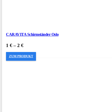
CARAVITA Schirmständer Oslo
1
€
–
2
€
ZUM PRODUKT