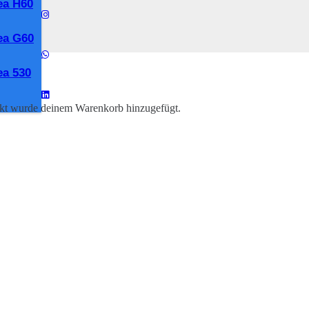
ea H60
ea G60
a 530
kt
wurde deinem Warenkorb hinzugefügt.