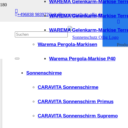
WAREMA Gelenkarm-Markise Terr
Sonnenschutz Ollig Suchfilter
+496838 983972
info@sonnenschutz-ollig.de
WAREMA Gelenkarm-Markise Terr
WAREMA Gelenkarm-Markise Terre
Warema Pergola-Markisen
Produ
Warema Pergola-Markise P40
Sonnenschirme
CARAVITA Sonnenschirme
CARAVITA Sonnenschirm Primus
CARAVITA Sonnenschirm Supremo