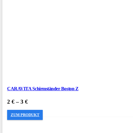
CARAVITA Schirmständer Boston Z
2
€
–
3
€
ZUM PRODUKT