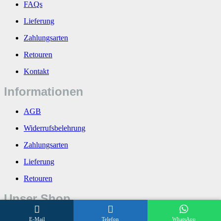
FAQs
Lieferung
Zahlungsarten
Retouren
Kontakt
Informationen
AGB
Widerrufsbelehrung
Zahlungsarten
Lieferung
Retouren
Unser Shop
Über uns
E-Mail
Telefon
WhatsApp