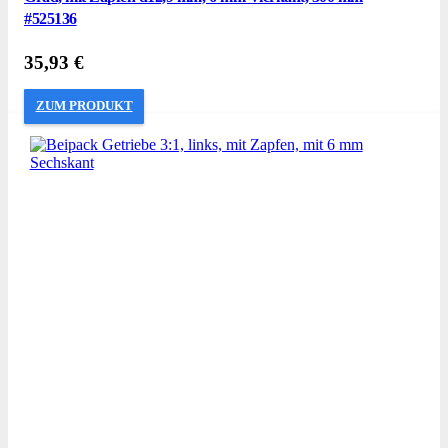
#525136
35,93
€
ZUM PRODUKT